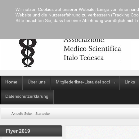
Wir nutzen Cookies auf unserer Website. Einige von ihnen sind 
Website und die Nutzererfahrung zu verbessern (Tracking Cook
Bitte beachten Sie, dass bei einer Ablehnung womöglich nicht m
Home
Über uns
Mitgliederliste-Lista dei soci
Links
Datenschutzerklärung
Aktuelle Seite:
Startseite
Flyer 2019